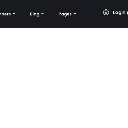
Login 
bers
Blog
Pages