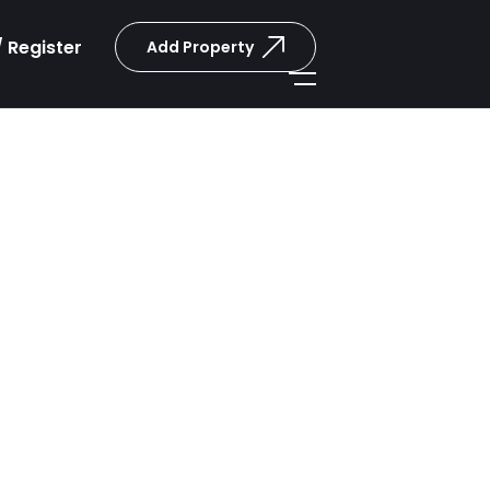
/ Register
Add Property