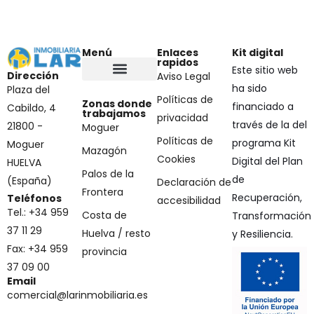
Menú
Enlaces
Kit digital
rapidos
Este sitio web
Dirección
Aviso Legal
ha sido
Plaza del
Políticas de
Zonas donde
financiado a
Cabildo, 4
trabajamos
privacidad
través de la del
21800 -
Moguer
Políticas de
programa Kit
Moguer
Mazagón
Cookies
Digital del Plan
HUELVA
Palos de la
de
(España)
Declaración de
Frontera
Recuperación,
Teléfonos
accesibilidad
Tel.: +34 959
Costa de
Transformación
37 11 29
Huelva / resto
y Resiliencia.
Fax: +34 959
provincia
37 09 00
Email
comercial@larinmobiliaria.es