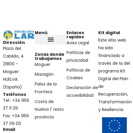
Menú
Enlaces
Kit digital
rapidos
Este sitio web
Dirección
Aviso Legal
ha sido
Plaza del
Políticas de
Zonas donde
financiado a
Cabildo, 4
trabajamos
privacidad
través de la del
21800 -
Moguer
Políticas de
programa Kit
Moguer
Mazagón
Cookies
Digital del Plan
HUELVA
Palos de la
de
(España)
Declaración de
Frontera
Recuperación,
Teléfonos
accesibilidad
Tel.: +34 959
Costa de
Transformación
37 11 29
Huelva / resto
y Resiliencia.
Fax: +34 959
provincia
37 09 00
Email