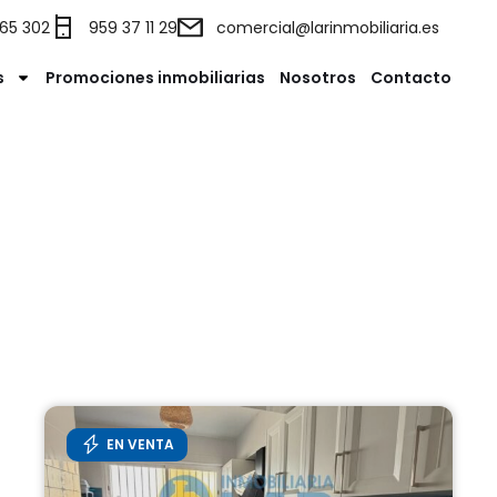
65 302
959 37 11 29
comercial@larinmobiliaria.es
s
Promociones inmobiliarias
Nosotros
Contacto
EN VENTA