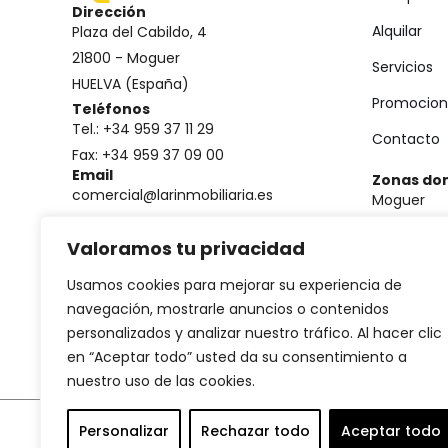
Dirección
Alquilar
Plaza del Cabildo, 4
21800 - Moguer
Servicios
HUELVA (España)
Promocion
Teléfonos
Tel.: +34 959 37 11 29
Contacto
Fax: +34 959 37 09 00
Email
Zonas do
comercial@larinmobiliaria.es
Moguer
Mazagón
Valoramos tu privacidad
Palos de la
Usamos cookies para mejorar su experiencia de
Costa de H
navegación, mostrarle anuncios o contenidos
personalizados y analizar nuestro tráfico. Al hacer clic
en “Aceptar todo” usted da su consentimiento a
nuestro uso de las cookies.
Personalizar
Rechazar todo
Aceptar todo