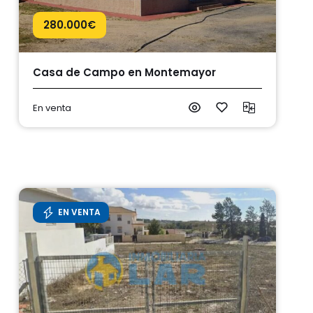
280.000
€
squeda
Casa de Campo en Montemayor
En venta
EN VENTA